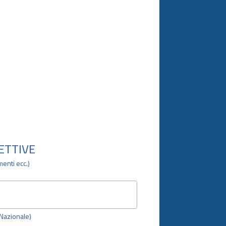
CETTIVE
enti ecc.)
o Nazionale)