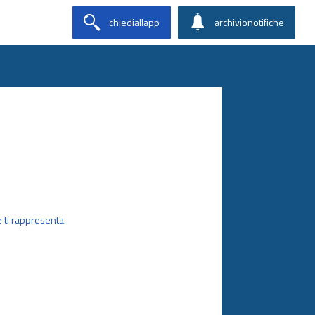
chiediallapp
archivionotifiche
he ti rappresenta.