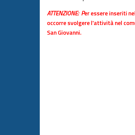
ATTENZIONE: P
er essere inseriti ne
occorre svolgere l'attività nel com
San Giovanni.