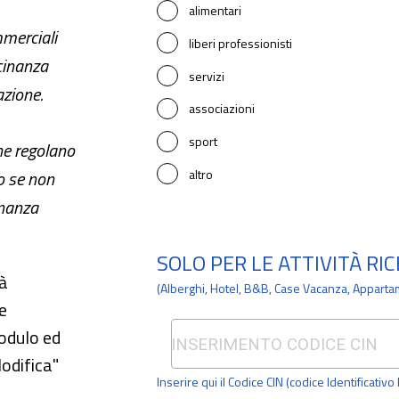
alimentari
mmerciali
liberi professionisti
cinanza
servizi
azione.
associazioni
sport
he regolano
co se non
altro
inanza
SOLO PER LE ATTIVITÀ RI
ià
(Alberghi, Hotel, B&B, Case Vacanza, Appartam
e
odulo ed
odifica"
Inserire qui il Codice CIN (codice Identificativ