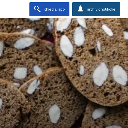
chiediallapp
archivionotifiche
i