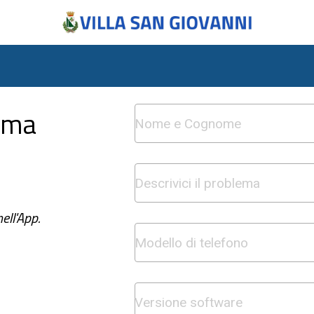
ema
ell'App.