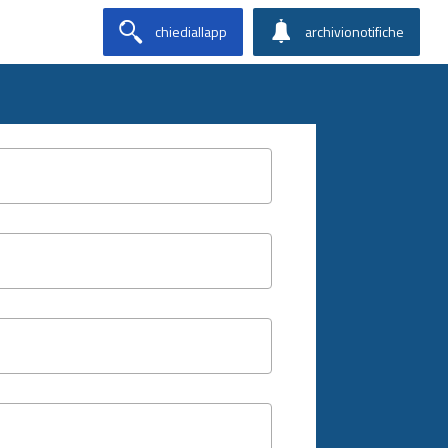
chiediallapp
archivionotifiche