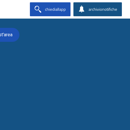
chiediallapp
archivionotifiche
st'area